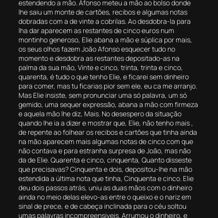
estendendo a mão. Afonso meteu a mão ao bolso donde
lhe saiu um monte de cartões, recibos e algumas notas
dobradas com a de vinte a cobrilas. Ao desdobra-la para
lha dar aparecem as restantes de cinco euros num
montinho generoso, Elie abana a mão e súplica por mais,
os seus olhos fazem João Afonso esquecer tudo no
momento e desdobra as restantes depositado-as na
palma da sua mão, Vinte e cinco, trinta, trinta e cinco,
quarenta, é tudo o que tenho Elie, e ficarei sem dinheiro
para comer, mas tu ficarias pior sem ele, eu ca me arranjo.
Mas Elie insiste, sem pronunciar uma só palavra, um só
gemido, uma sequer expressão, abana a mão com firmeza
e aquela mão lhe diz, Mais. No desespero da situação
quando lhe ia a dizer e mostrar que, Elie, não tenho mais ,
de repente ao folhear os recibos e cartões que tinha ainda
na mão aparecem mais algumas notas de cinco com que
não contava e para estranha surpresa de João, mas não
da de Elie. Quarenta e cinco, cinquenta, Quanto disseste
que precisavas? Cinquenta e dois, depositou-lhe na mão
estendida a última nota que tinha, Cinquenta e cinco. Elie
deu dois passos atrás, uniu as duas mãos com o dinheiro
ainda no meio delas elevo-as entre o queixo e o nariz em
sinal de prece, e de cabeça inclinada para o céu soltou
umas palavras incompreensiveis. Arrumou o dinheiro, e