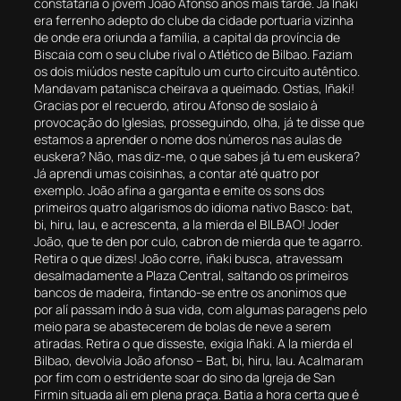
constataria o jovem João Afonso anos mais tarde. Já Iñaki
era ferrenho adepto do clube da cidade portuaria vizinha
de onde era oriunda a família, a capital da província de
Biscaia com o seu clube rival o Atlético de Bilbao. Faziam
os dois miúdos neste capítulo um curto circuito autêntico.
Mandavam patanisca cheirava a queimado. Ostias, Iñaki!
Gracias por el recuerdo, atirou Afonso de soslaio à
provocação do Iglesias, prosseguindo, olha, já te disse que
estamos a aprender o nome dos números nas aulas de
euskera? Não, mas diz-me, o que sabes já tu em euskera?
Já aprendi umas coisinhas, a contar até quatro por
exemplo. João afina a garganta e emite os sons dos
primeiros quatro algarismos do idioma nativo Basco: bat,
bi, hiru, lau, e acrescenta, a la mierda el BILBAO! Joder
João, que te den por culo, cabron de mierda que te agarro.
Retira o que dizes! João corre, iñaki busca, atravessam
desalmadamente a Plaza Central, saltando os primeiros
bancos de madeira, fintando-se entre os anonimos que
por alí passam indo à sua vida, com algumas paragens pelo
meio para se abastecerem de bolas de neve a serem
atiradas. Retira o que disseste, exigia Iñaki. A la mierda el
Bilbao, devolvia João afonso – Bat, bi, hiru, lau. Acalmaram
por fim com o estridente soar do sino da Igreja de San
Firmin situada ali em plena praça. Batia a hora certa que é