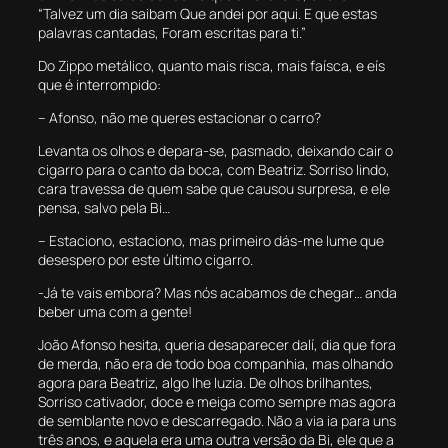
“Talvez um dia saibam Que andei por aqui. E que estas
palavras cantadas, Foram escritas para ti.”
Do Zippo metálico, quanto mais risca, mais faísca, e eís
que é interrompido:
– Afonso, não me queres estacionar o carro?
Levanta os olhos e depara-se, pasmado, deixando cair o
cigarro para o canto da boca, com Beatriz. Sorriso lindo,
cara travessa de quem sabe que causou surpresa, e ele
pensa, salvo pela Bi…
– Estaciono, estaciono, mas primeiro dás-me lume que
desespero por este último cigarro.
-Já te vais embora? Mas nós acabamos de chegar… anda
beber uma com a gente!
João Afonso hesita, queria desaparecer dalí, dia que fora
de merda, não era de todo boa companhia, mas olhando
agora para Beatriz, algo lhe luzia. De olhos brilhantes,
Sorriso cativador, doce e meiga como sempre mas agora
de semblante novo e descarregado. Não a via ia para uns
três anos, e aquela era uma outra versão da Bi, ele que a