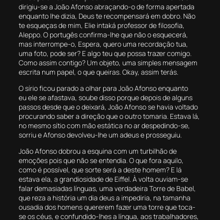
dirigiu-se a João Afonso abraçando-o de forma apertada
enquanto lhe dizia, Deus te recompensará em dobro. Não
te esqueças de mim, Elie intaká professor de filosofia,
Aleppo. O portugês confirma-lhe que não o esquecerá,
mas interrompe-o, Espera, quero uma recordação tua,
uma foto, pode ser? E algo teu que possa trazer comigo.
Como assim contigo? Um objeto, uma simples mensagem
escrita num papel, o que queiras. Okay, assim terás.
O sírio ficou parado a olhar para João Afonso enquanto
eu ele se afastava, soube disso porque depois de alguns
passos desde que o deixará, João Afonso se havia voltado
procurando saber a direção que o outro tomaria. Estava lá,
no mesmo sítio com mão estática no ar despedindo-se,
sorriu e Afonso devolveu-lhe um adeus e prosseguiu.
João Afonso dobrou a esquina com um turbilhão de
emoções pois que não se entendia. O que fora aquilo,
como é possível, que sorte será a deste homem? E lá
estava ela, a grandiosidade de Eiffel. À volta ouviam-se
falar demasiadas línguas, uma verdadeira Torre de Babel,
que reza a história um dia deus a impediria, na tamanha
ousadia dos homens quererem fazer uma torre que toca-
se os céus, e confundido-lhes a língua, aos trabalhadores,