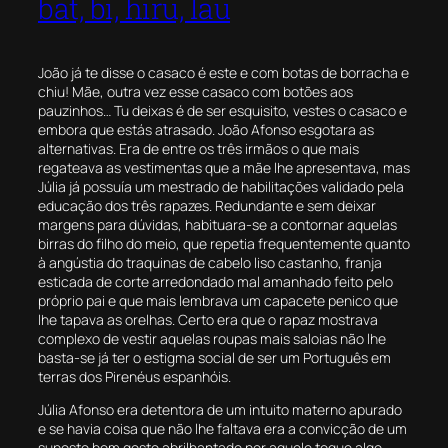
bat, bi, hiru, lau
João já te disse o casaco é este e com botas de borracha e
chiu! Mãe, outra vez esse casaco com botões aos
pauzinhos… Tu deixas é de ser esquisito, vestes o casaco e
embora que estás atrasado. João Afonso esgotara as
alternativas. Era de entre os três irmãos o que mais
regateava as vestimentas que a mãe lhe apresentava, mas
Júlia já possuía um mestrado de habilitações validado pela
educação dos três rapazes. Redundante e sem deixar
margens para dúvidas, habituara-se a contornar aquelas
birras do filho do meio, que repetia frequentemente quanto
à angústia do traquinas de cabelo liso castanho, franja
esticada de corte arredondado mal amanhado feito pelo
próprio pai e que mais lembrava um capacete penico que
lhe tapava as orelhas. Certo era que o rapaz mostrava
complexo de vestir aquelas roupas mais saloias não lhe
basta-se já ter o estigma social de ser um Português em
terras dos Pirenéus espanhóis.
Júlia Afonso era detentora de um intuito materno apurado
e se havia coisa que não lhe faltava era a convicção de um
suposto bom gosto abrilhantado por aquele toque algo