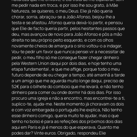
me pedir nada em troca, e por isso lhe sou grato, à Mãe
Natureza, se quiseres, o meu Deus. Elie já não queria
chorar, sorria, abraçou-se a João Afonso, beijou-lhe a
testa e se afastou. Afonso queria deixá-lo partir, e pensou
que Elie de facto queria partir, pelos hesitantes passos que
deu, mas avançou de novo para João Afonso e pôs a mão
direita no seu próprio peito esquerdo, e com os olhos
novamente cheios de amargura o sírio voltou-o a indagar,
Vou-te pedir um favor que nunca pensei vir a necessitar de
pedir, o meu filho só me consegue fazer chegar dinheiro
pela Western Union daqui por dois dias, e hoje tenho uma
etapa fundamental , e que me aflige, porque todo o meu
futuro depende de eu chegar a tempo, até amanhã a tarde
a um amigo que me aguarda muito longe daqui, preciso de
52€ para o bilhete do comboio que me levará, e não tenho
dinheiro para comer ou onde dormir há dois dias. Por isso
procuro uma igreja e não a encontro, mas encontrei-te a ti,
suplico-te, ajuda-me. Neste momento já choravam os dois
e com voz embargada o português lhe explica, Não tenho
esse dinheiro comigo, queria muito te ajudar, mas o que
tenho no bolso é para as refeições dos próximos dois dias
aqui em Paris e já é menos do que esperava, Quanto me
podes dar? Vinte euros. Obrigado, respondeu Elie