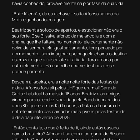
havia conhecido, provavelmente na pior fase da sua vida.
-Bute lá então, dá cá a chave – solta Afonso saindo da
Mota e ganhando coragem.
Beatriz sentia sofoco de apertos, e estacionar não era o
seu forte. E se Bi salva afonso da melancolia e com a
chama que lhe faltava no momento, ele certamente não
deixa de ser para ela igual salvamento, terá pensado por
um momento… sem imaginar que naquela chama o destino
os cruza, e que a faísca até alí adiada, fora ateada por
outro elemento… Há quem lhe chame destino a esse
grande portento.
Descem a ladeira, era a noite noite forte das festas da
aldeia. Afonso fora alí pelos UHF que eram alí Cara de
Cartaz habitual há mais de 18 anos. Beatriz e as amigas
vinham para o rendez-vouz daquela Banda icónica dos
anos 80, que eram os Kid Loucos, a Puta da Loucura de
entretenimento das camadas mais jovens pelas festas de
aldeia daquele verão de 2025.
-Então conta lá, o que é feito de tí, ainda estás casado
com a brasileira? Afonso rí-se com a pergunta de Bi sobre
a Filha do Capeta. Ambos sabiam que a pergunta trazia