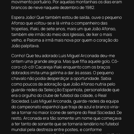
movimento portuário. Por aquelas montanhas os dias eram
brancos de neve naquele dezembro de 1982.
Espera João! Que também estou de saída, ouve o pequeno
Afonso que voltou-se e lá vinha o companheiro das
tropelias, Iñaki, de sete anos, mais um que João Afonso,
também ele irmão do meio dos Iglesias, de Iker o mais
velho, e Paloma a irmã mais nova por quem o coração do
João palpitava.
Conho! Que teu adorado Luis Miguel Arconada deu-me
ontem uma grande alegria. Mas que fífia aquele golo. Cô-
coro-cô-cô! Cacareja Iñaki enquanto com os braços
dobrados imita uma galinha a dar às assas. O pequeno
chavalo não podia desperdiçar a oportunidade. Sabia
como poucos da adoração que João Afonso nutria pelo
guarda-redes da Selecção Espanhola, personalidade que
era o orgulho do clube de futebol da cidade, o Real
Sociedad. Luis Miguel Arconada, guarda-redes da equipa
do campeonato espanhol que traja de azul e branco viria-
se a tornar no maior ícone de sempre do Real Sociedad. De
resto, Arconada era tão somente um nome que começava
a ter tanto de sonante que se tornaria lendário no futebol
mundial pela destreza entre postes, e conforme