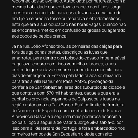
reconhecidos ao avô Ilídio. Autodidata por natureza, com a
mesma habilidade que cortava o cabelo aos filhos, Jorge
construia uma porta lá para casa, levantava uma parede
em tijolo se preciso fosse ou reparava eletrodomésticos,
esta que era a sua ocupação nas horas vagas, quando não
se encontrava metido em confusão da grossa ou agarrado
aos copos de bebida branca.
Já na rua, João Afonso tirou as perneiras das calças para
fora das galochas pretas, descalçou as luvas que
amarrotou para dentro dos bolsos do casaco impermeável
caqui azul escuro com risca vermelha e branca, o seu
preferido que andava sempre escondido na mochila para
dias de emergência. Fez-se pela ladeira abaixo deixando
para trás a Villa Namur em Pasai Antxo, povoação da
periferia de San Sebastián, área dos subúrbios da cidade e
que contava com 370 mil habitantes, daquela que era a
capital da província espanhola de Guipúscoa situada na
região autónoma do País Basco. Está no limite de fronteira
do Noroeste de Espanha com a entrada oeste de França.
A província Basca é a segunda mais poderosa economia
do país, logo a seguir a de Madrid. Jorge Silva sabia-o, por
isso para ali desertara de Portugal e fora embarcadiço nos
primeiros tempos de San Sebastian cidade com alto