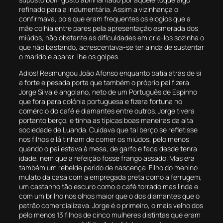
refinado para a indumentária. Assim a vizinhança o
confirmava, pois que eram frequentes os elogios que a
mãe colhia entre pares pela apresentação esmerada dos
miúdos, não obstante as dificuldades em cria-los sozinha o
que não bastando, acrescentava-se ter ainda de sustentar
o marido e aparar-lhe os golpes.
Adios! Resmungou João Afonso enquanto batia atrás de si
a forte e pesada porta que também o próprio pai fizera.
Jorge Silva é angolano, neto de um Português de Espinho
que fora para colónia portuguesa e fizera fortuna no
comércio do café e diamantes entre outros. Jorge tivera
portanto berço, e tinha as típicas boas maneiras da alta
sociedade de Luanda. Cuidava que tal berço se refletisse
nos filhos e lá tinham de comer os miúdos, pelo menos
quando o pai estava à mesa, de garfo e faca desde tenra
idade, nem que a refeição fosse frango assado. Mas era
também um rebelde parido de nascença. Filho do menino
mulato da casa com a empregada preta como a ferrugem,
um castanho tão escuro como o café torrado mas linda e
com um brilho nos olhos maior que o dos diamantes que o
patrão comercializava. Jorge é o primeiro, o mais velho dos
pelo menos 13 filhos de cinco mulheres distintas que eram