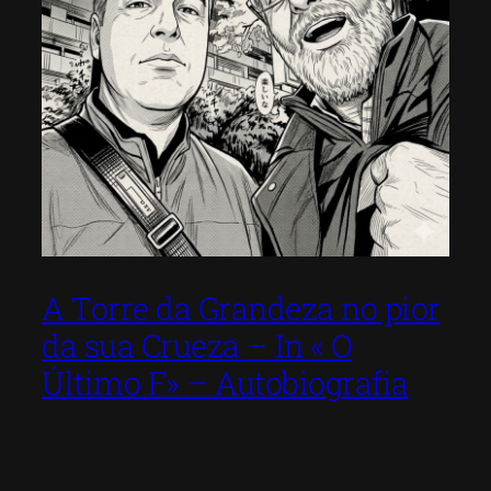
A Torre da Grandeza no pior
da sua Crueza – In « O
Último F» – Autobiografia