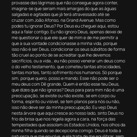
provasse das lágrimas que não consegue agora conter,
imagina-se que seriam mais amargas do que as águas
salgadas e agitadas que já terá atravessado até se
cruzar com João Afonso, na Grand Avenue. Mas como
podes tu ignorar Deus? Por Deus eu cheguei aqui, estou
aqui a falar contigo. Eu não ignoro Deus, apenas deixei de
me questionar o que ele quer de mim e de me permitir a
que a sua vontade condicionasse a minha vida, porque
isso não é ser Deus, condicionar os seus súbditos de forma
tão cruel ao ponto de se acreditar que lhe devemos
sacrifícios, ou a vida… eu não posso venerar um deus como
o do velho testamento, que cometeu tantas atrocidades,
tantas mortes, tanto sofrimento nos humanos. Só porque
sim, porque quero, posso e mando. Esse não pode ser o
meu deus com Dê grande, Quem é então esse teu Deus,
que dizes que não ignoras? Deus para para mim não é uma
preocupação, se existe ou não existe, se em corpo ou
forma, espírito ou visível, se tem planos para nós ou não,
isso não deve ser da minha preocupação. Eu vejo Deus
nesta árvore que aqui cresce ao nosso lado, sinto Deus no
frio da brisa que nos regela agora a cara, na força das
tempestades que assolam os Estados Unidos, nos olhos da
minha filha quando se decepciona comigo. Deus é toda a
natureza que me envolve, e ela trata de me equilibrar, sem