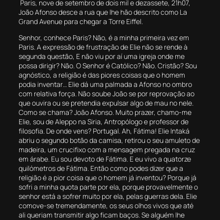
Paris, nove de setembro de dois mil e dezassete, 21h07,
João Afonso desce a rua que lhe hão descrito como La
Grand Avenue para chegar a Torre Eiffel.
Senhor, conhece Paris? Não, é a minha primeira vez em
Paris. A expressão de frustração de Elie não se rende à
segunda questão, E não viu por aí uma igreja onde me
possa dirigir? Não. O Senhor é Católico? Não. Cristão? Sou
agnóstico, a religião é das piores coisas que o homem
podia inventar… Elie dá uma palmada a Afonso no ombro
com relativa força. Não soube João se por reprovação ao
que ouvira ou se pretendia expulsar algo de mau no nele.
Como se chama? João Afonso. Muito prazer, chamo-me
Elie, sou de Aleppo na Siria, Antropólogo e professor de
filosofia. De onde vens? Portugal. Ah, Fátima! Elie Intaká
abriu o segundo botão da camisa, retirou o seu amuleto de
madeira, um crucifixo com a mensagem pregada na cruz
em árabe. Eu sou devoto de Fátima. E eu vivo a quatorze
quilómetros de Fátima. Então como podes dizer que a
religião é a pior coisa que o homem já inventou? Porque já
sofri a minha quota parte por ela, porque provavelmente o
senhor está a sofrer muito por ela, pelas guerras dela. Elie
comove-se tremendamente, os seus olhos vivos que até
ali queriam transmitir algo ficam baços. Se alguém lhe