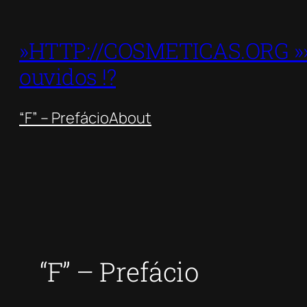
Skip
to
»HTTP://COSMETICAS.ORG »» 
content
ouvidos !?
“F” – Prefácio
About
“F” – Prefácio