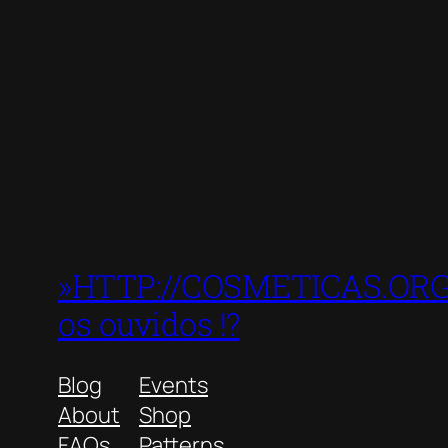
»HTTP://COSMETICAS.ORG »
os ouvidos !?
Blog
Events
About
Shop
FAQs
Patterns